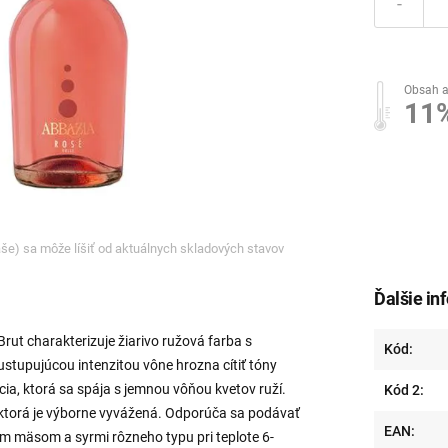
-
Obsah a
11
ľaše) sa môže líšiť od aktuálnych skladových stavov
Ďalšie in
rut charakterizuje žiarivo ružová farba s
Kód:
stupujúcou intenzitou vône hrozna cítiť tóny
a, ktorá sa spája s jemnou vôňou kvetov ruží.
Kód 2:
 ktorá je výborne vyvážená. Odporúča sa podávať
EAN:
bím mäsom a syrmi rôzneho typu pri teplote 6-