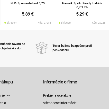
NUA Spumante brut 0,75l
Hamsik Spritz Ready to drink
0,75l 8%
5,89 €
5,29 €
Skladom
Kód: 27286
Skladom
Kód: 20223
ručenie tovaru do
Tovar balíme bezpečne proti
i objednávke do
poškodeniu
nákupu
Informácie o firme
mienky
Prebiehajúce akcie
enia
Všeobecné informácie