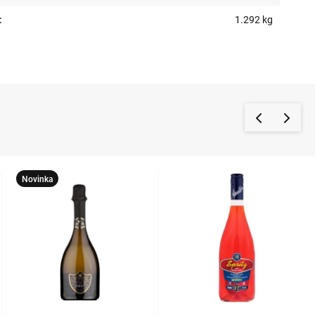
:
1.292 kg
Novinka