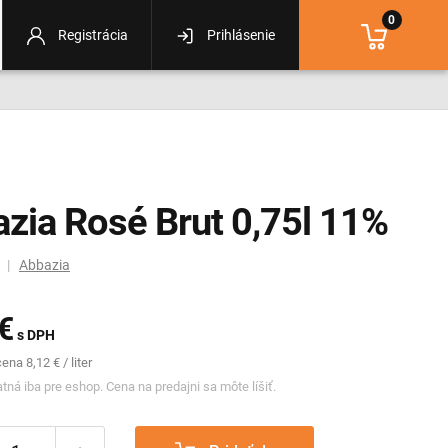
0
Registrácia
Prihlásenie
zia Rosé Brut 0,75l 11%
m |
Abbazia
€
s DPH
na 8,12 € / liter
tná iba pre eshop. Cena na predajni sa môte líšiť.