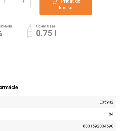
+
Pridať do
košíka
lkoholu
Objem fľaše
%
0.75 l
formácie
E05942
84
8001592004690