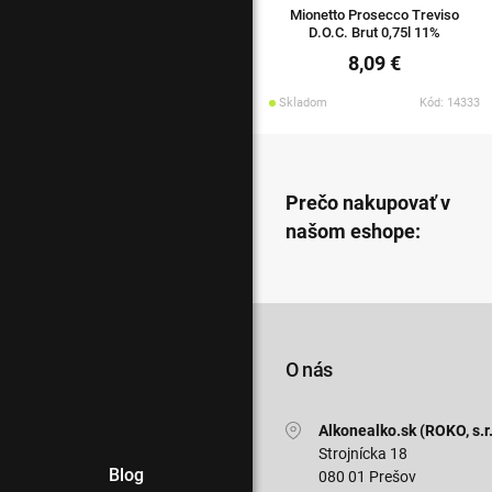
Mionetto Prosecco Treviso
D.O.C. Brut 0,75l 11%
8,09 €
Skladom
Kód: 14333
Prečo nakupovať v
našom eshope:
O nás
Alkonealko.sk (ROKO, s.r.
Strojnícka 18
Blog
080 01 Prešov