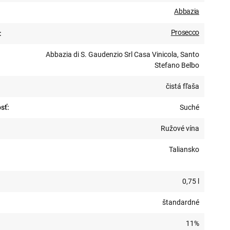
Abbazia
Prosecco
:
Abbazia di S. Gaudenzio Srl Casa Vinicola, Santo
Stefano Belbo
čistá fľaša
sť:
Suché
Ružové vína
Taliansko
0,75 l
štandardné
11%