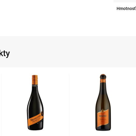
Hmotnosť
kty