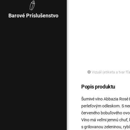
Barové Príslušenstvo
Vizuál (etiketa a tvar f
Popis produktu
Šumivé víno Abbazia Rosé B
perleťovým odleskom. S neu
červeného bobuľového ovoci
Víno má veľmi jemnú chuť,
s grilovanou zeleninou, ry