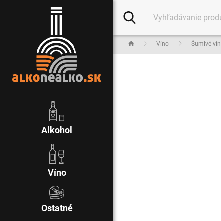
Víno
Šumivé vín
Alkohol
Víno
Ostatné