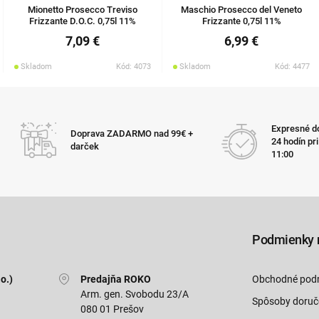
Mionetto Prosecco Treviso
Maschio Prosecco del Veneto
Frizzante D.O.C. 0,75l 11%
Frizzante 0,75l 11%
7,09 €
6,99 €
Skladom
Kód: 4073
Skladom
Kód: 4477
Expresné do
Doprava ZADARMO nad 99€ +
24 hodín pr
darček
11:00
Podmienky 
o.)
Predajňa ROKO
Obchodné pod
Arm. gen. Svobodu 23/A
Spôsoby doruč
080 01 Prešov