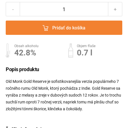
-
+
Pridať do košíka
Obsah alkoholu
Objem fľaše
42.8%
0.7 l
Popis produktu
Old Monk Gold Reserve je sofistikovanejšia verzia populárneho 7
ročného rumu Old Monk, ktorý pochádza z Indie. Gold Reserve sa
vyrába z melasy a zreje v dubových sudoch 12 rokov. Je to trochu
suchší rum oproti 7 ročnej verzii, napriek tomu má plnšiu chuť so
zložitými tónmi škorice, klinčeka a čokolády.