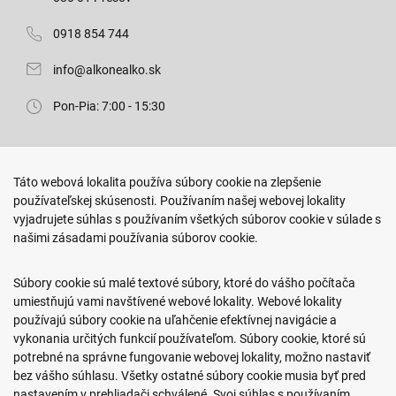
0918 854 744
info@alkonealko.sk
Pon-Pia: 7:00 - 15:30
Predajňa ROKO
Táto webová lokalita používa súbory cookie na zlepšenie
Arm. gen. Svobodu 23/A
používateľskej skúsenosti. Používaním našej webovej lokality
080 01 Prešov
vyjadrujete súhlas s používaním všetkých súborov cookie v súlade s
našimi zásadami používania súborov cookie.
0917 466 578
sekcovpredajna@doroka.sk
Súbory cookie sú malé textové súbory, ktoré do vášho počítača
umiestňujú vami navštívené webové lokality. Webové lokality
Pon-Ned: 9:00 - 20:00
používajú súbory cookie na uľahčenie efektívnej navigácie a
vykonania určitých funkcií používateľom. Súbory cookie, ktoré sú
potrebné na správne fungovanie webovej lokality, možno nastaviť
bez vášho súhlasu. Všetky ostatné súbory cookie musia byť pred
nastavením v prehliadači schválené. Svoj súhlas s používaním