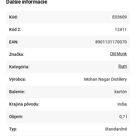
Ďalšie informácie
Kód:
E03609
Kód 2:
12411
EAN:
8901131170070
Old Monk
Značka:
Rum
Kategória:
Výrobca:
Mohan Nagar Distillery
Balenie:
kartón
Krajina pôvodu:
India
Objem:
0,7 l
Typ:
štandardné