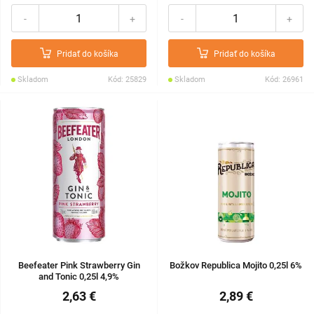
-
+
-
+
Pridať do košíka
Pridať do košíka
Skladom
Kód: 25829
Skladom
Kód: 26961
Beefeater Pink Strawberry Gin
Božkov Republica Mojito 0,25l 6%
and Tonic 0,25l 4,9%
2,63 €
2,89 €