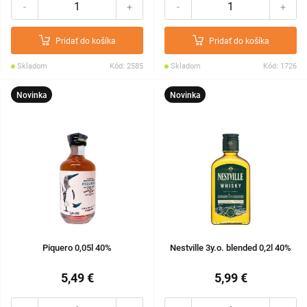
-
+
-
+
Pridať do košíka
Pridať do košíka
Skladom
Kód: 2585
Skladom
Kód: 1726
Novinka
Novinka
Piquero 0,05l 40%
Nestville 3y.o. blended 0,2l 40%
5,49 €
5,99 €