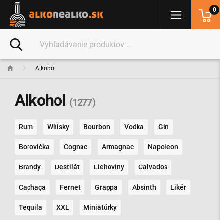
0
Alkohol
Alkohol
(1277)
Rum
Whisky
Bourbon
Vodka
Gin
Borovička
Cognac
Armagnac
Napoleon
Brandy
Destilát
Liehoviny
Calvados
Cachaça
Fernet
Grappa
Absinth
Likér
Tequila
XXL
Miniatúrky