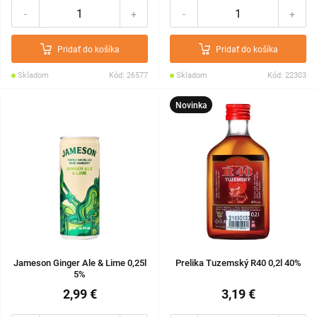
-
+
-
+
Pridať do košíka
Pridať do košíka
Skladom
Kód: 26577
Skladom
Kód: 22303
Novinka
Jameson Ginger Ale & Lime 0,25l
Prelika Tuzemský R40 0,2l 40%
5%
2,99 €
3,19 €