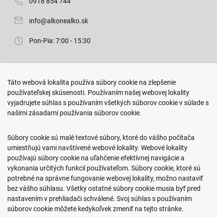
0918 854 744
info@alkonealko.sk
Pon-Pia: 7:00 - 15:30
Predajňa ROKO
Táto webová lokalita používa súbory cookie na zlepšenie
Arm. gen. Svobodu 23/A
používateľskej skúsenosti. Používaním našej webovej lokality
080 01 Prešov
vyjadrujete súhlas s používaním všetkých súborov cookie v súlade s
našimi zásadami používania súborov cookie.
0917 466 578
sekcovpredajna@doroka.sk
Súbory cookie sú malé textové súbory, ktoré do vášho počítača
umiestňujú vami navštívené webové lokality. Webové lokality
Pon-Ned: 9:00 - 20:00
používajú súbory cookie na uľahčenie efektívnej navigácie a
vykonania určitých funkcií používateľom. Súbory cookie, ktoré sú
potrebné na správne fungovanie webovej lokality, možno nastaviť
bez vášho súhlasu. Všetky ostatné súbory cookie musia byť pred
nastavením v prehliadači schválené. Svoj súhlas s používaním
Podmienky nákupu
súborov cookie môžete kedykoľvek zmeniť na tejto stránke.