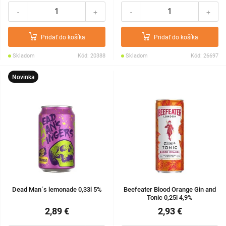
-
+
-
+
Pridať do košíka
Pridať do košíka
Skladom
Kód: 20388
Skladom
Kód: 26697
Novinka
Dead Man´s lemonade 0,33l 5%
Beefeater Blood Orange Gin and
Tonic 0,25l 4,9%
2,89 €
2,93 €