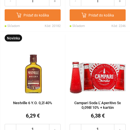
-
+
-
+
Pridať do košíka
Pridať do košíka
Skladom
Kód: 20182
Skladom
Kód: 2246
Novinka
Nestville 6 Y.O. 0,2l 40%
Campari Soda L' Aperitivo 5x
0,098l 10% + kartón
6,29 €
6,38 €
-
+
-
+