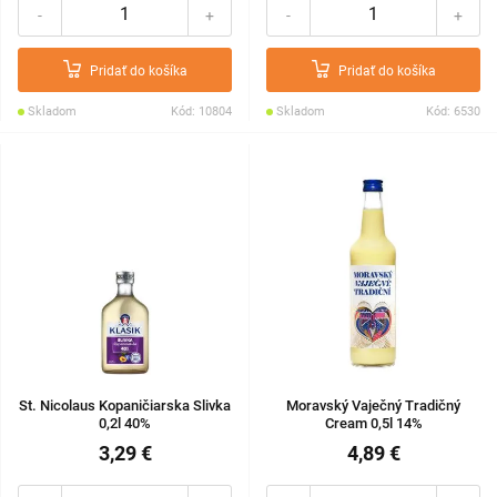
-
+
-
+
Pridať do košíka
Pridať do košíka
Skladom
Kód: 10804
Skladom
Kód: 6530
St. Nicolaus Kopaničiarska Slivka
Moravský Vaječný Tradičný
0,2l 40%
Cream 0,5l 14%
3,29 €
4,89 €