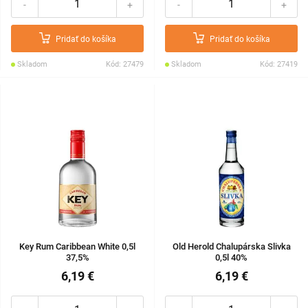
-
+
-
+
Pridať do košíka
Pridať do košíka
Skladom
Kód: 27479
Skladom
Kód: 27419
Key Rum Caribbean White 0,5l
Old Herold Chalupárska Slivka
37,5%
0,5l 40%
6,19 €
6,19 €