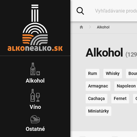
Alkohol
Alkohol
(129
Rum
Whisky
Bou
Alkohol
Armagnac
Napoleon
Cachaça
Fernet
Víno
Miniatúrky
Ostatné