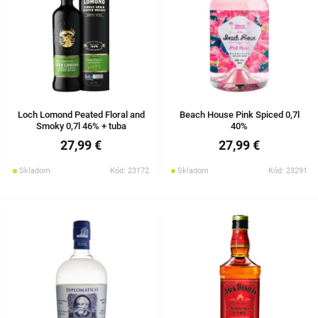
Loch Lomond Peated Floral and
Beach House Pink Spiced 0,7l
Smoky 0,7l 46% + tuba
40%
27,99 €
27,99 €
Skladom
Kód: 23172
Skladom
Kód: 23291