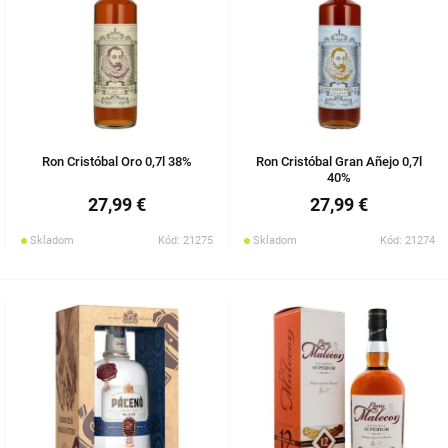
Ron Cristóbal Oro 0,7l 38%
Ron Cristóbal Gran Añejo 0,7l
40%
27,99 €
27,99 €
Skladom
Kód: 21275
Skladom
Kód: 21274