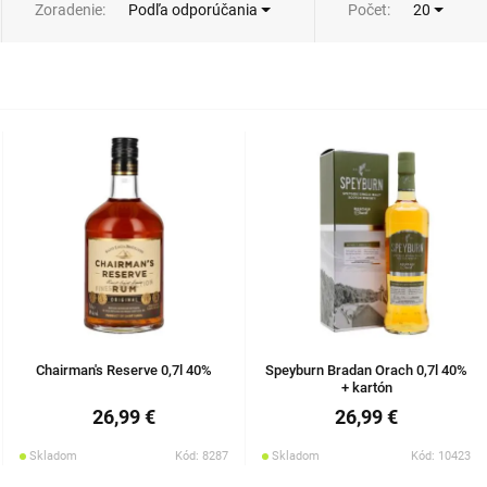
Zoradenie:
Počet:
Podľa odporúčania
20
Chairman's Reserve 0,7l 40%
Speyburn Bradan Orach 0,7l 40%
+ kartón
26,99 €
26,99 €
Skladom
Kód: 8287
Skladom
Kód: 10423