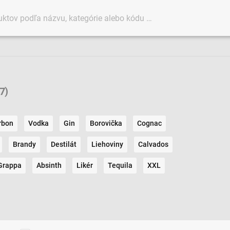
7)
rbon
Vodka
Gin
Borovička
Cognac
Brandy
Destilát
Liehoviny
Calvados
Grappa
Absinth
Likér
Tequila
XXL