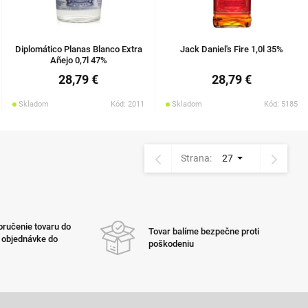
Diplomático Planas Blanco Extra
Jack Daniel's Fire 1,0l 35%
Añejo 0,7l 47%
28,79 €
28,79 €
Skladom
Kód: 2011
Skladom
Kód: 5185
Strana:
27
ručenie tovaru do
Tovar balíme bezpečne proti
i objednávke do
poškodeniu