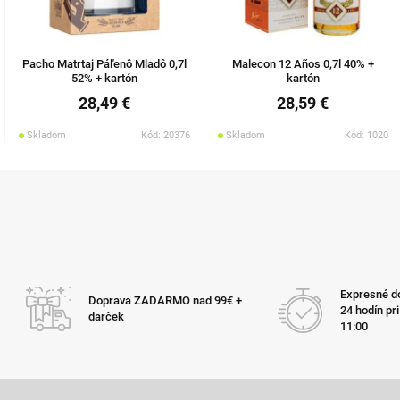
Pacho Matrtaj Páľenô Mladô 0,7l
Malecon 12 Años 0,7l 40% +
52% + kartón
kartón
28,49 €
28,59 €
Skladom
Kód: 20376
Skladom
Kód: 1020
Expresné do
Doprava ZADARMO nad 99€ +
24 hodín pr
darček
11:00