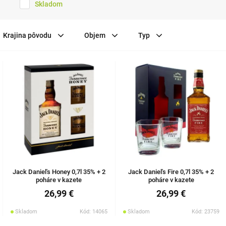
Skladom
Krajina pôvodu
Objem
Typ
Jack Daniel's Honey 0,7l 35% + 2
Jack Daniel's Fire 0,7l 35% + 2
poháre v kazete
poháre v kazete
26,99 €
26,99 €
Skladom
Kód: 14065
Skladom
Kód: 23759