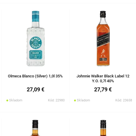
Olmeca Blanco (Silver) 1,0l 35%
Johnnie Walker Black Label 12
Y.O. 0,7l 40%
27,09 €
27,79 €
Skladom
Kód: 22980
Skladom
Kód: 23658