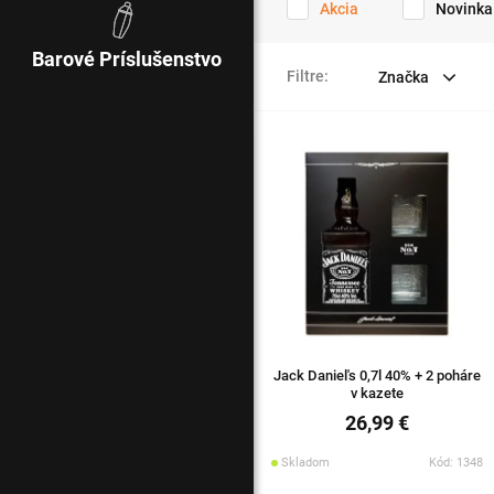
Akcia
Novinka
Barové Príslušenstvo
Filtre:
Značka
Jack Daniel's 0,7l 40% + 2 poháre
v kazete
26,99 €
Skladom
Kód: 1348