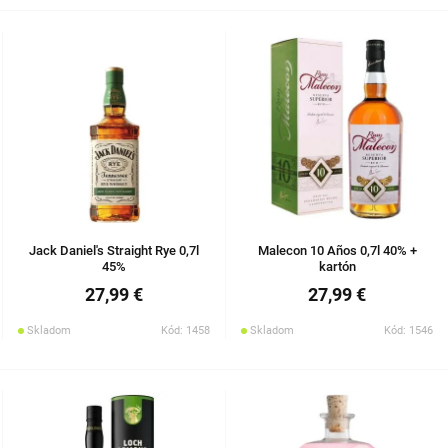
Jack Daniel's Straight Rye 0,7l
Malecon 10 Años 0,7l 40% +
45%
kartón
27,99 €
27,99 €
Skladom
Kód: 1458
Skladom
Kód: 1546