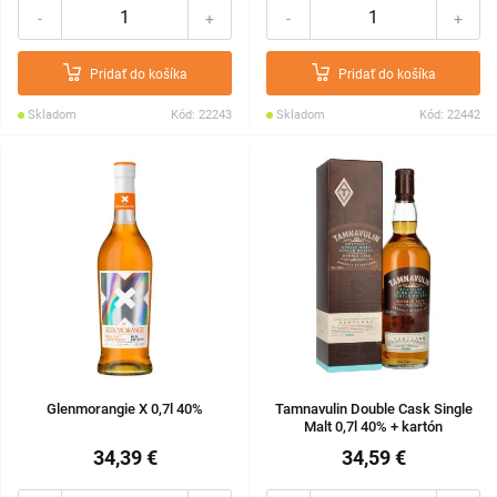
-
+
-
+
Pridať do košíka
Pridať do košíka
Skladom
Kód: 22243
Skladom
Kód: 22442
Glenmorangie X 0,7l 40%
Tamnavulin Double Cask Single
Malt 0,7l 40% + kartón
34,39 €
34,59 €