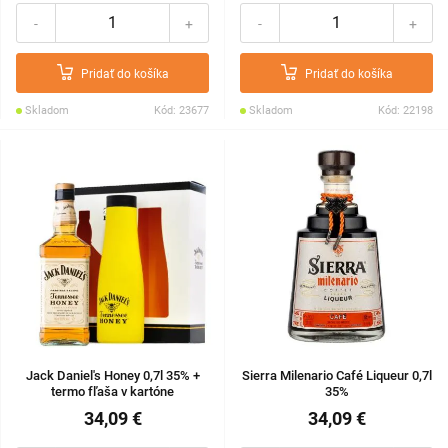
-
+
-
+
Pridať do košíka
Pridať do košíka
Skladom
Kód: 23677
Skladom
Kód: 22198
Jack Daniel's Honey 0,7l 35% +
Sierra Milenario Café Liqueur 0,7l
termo fľaša v kartóne
35%
34,09 €
34,09 €