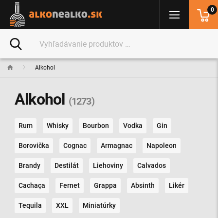
0
Alkohol
Alkohol
(1273)
Rum
Whisky
Bourbon
Vodka
Gin
Borovička
Cognac
Armagnac
Napoleon
Brandy
Destilát
Liehoviny
Calvados
Cachaça
Fernet
Grappa
Absinth
Likér
Tequila
XXL
Miniatúrky