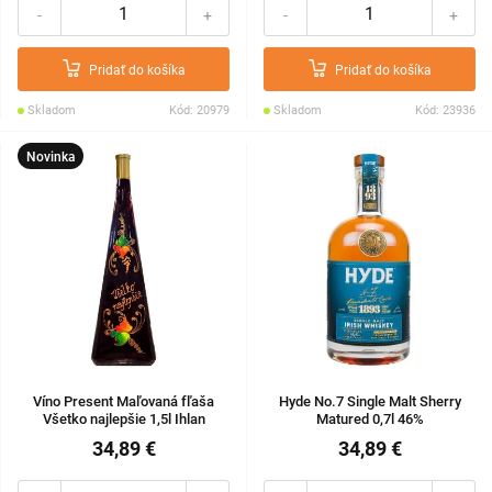
-
+
-
+
Pridať do košíka
Pridať do košíka
Skladom
Kód: 20979
Skladom
Kód: 23936
Novinka
Víno Present Maľovaná fľaša
Hyde No.7 Single Malt Sherry
Všetko najlepšie 1,5l Ihlan
Matured 0,7l 46%
34,89 €
34,89 €