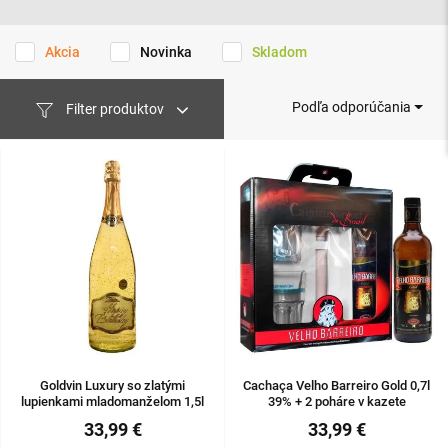
Akcia
Novinka
Skladom
Podľa odporúčania
Filter produktov
Goldvin Luxury so zlatými
Cachaça Velho Barreiro Gold 0,7l
lupienkami mladomanželom 1,5l
39% + 2 poháre v kazete
9,5%
33,99 €
33,99 €