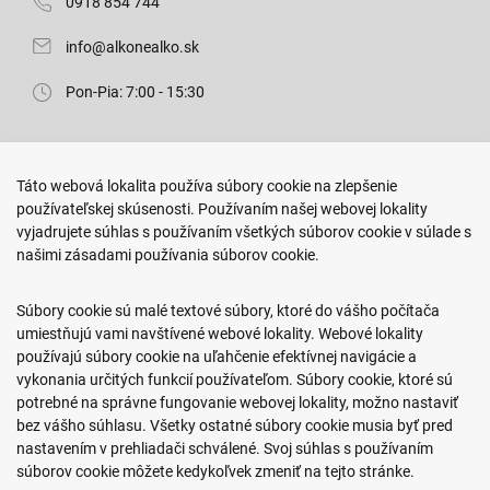
0918 854 744
info@alkonealko.sk
Pon-Pia: 7:00 - 15:30
Predajňa ROKO
Táto webová lokalita používa súbory cookie na zlepšenie
Arm. gen. Svobodu 23/A
používateľskej skúsenosti. Používaním našej webovej lokality
080 01 Prešov
vyjadrujete súhlas s používaním všetkých súborov cookie v súlade s
našimi zásadami používania súborov cookie.
0917 466 578
sekcovpredajna@doroka.sk
Súbory cookie sú malé textové súbory, ktoré do vášho počítača
umiestňujú vami navštívené webové lokality. Webové lokality
Pon-Ned: 9:00 - 20:00
používajú súbory cookie na uľahčenie efektívnej navigácie a
vykonania určitých funkcií používateľom. Súbory cookie, ktoré sú
potrebné na správne fungovanie webovej lokality, možno nastaviť
bez vášho súhlasu. Všetky ostatné súbory cookie musia byť pred
nastavením v prehliadači schválené. Svoj súhlas s používaním
Podmienky nákupu
súborov cookie môžete kedykoľvek zmeniť na tejto stránke.