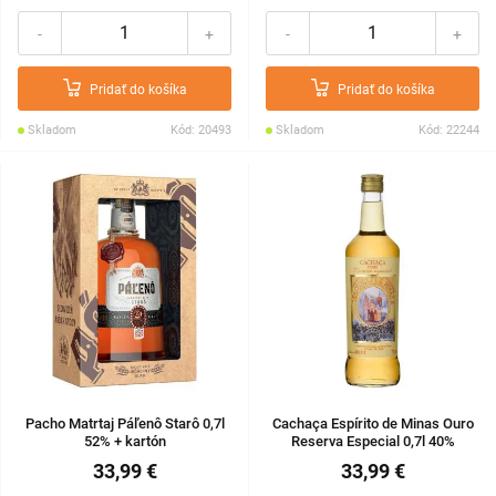
-
+
-
+
Pridať do košíka
Pridať do košíka
Skladom
Kód: 20493
Skladom
Kód: 22244
Pacho Matrtaj Páľenô Starô 0,7l
Cachaça Espírito de Minas Ouro
52% + kartón
Reserva Especial 0,7l 40%
33,99 €
33,99 €