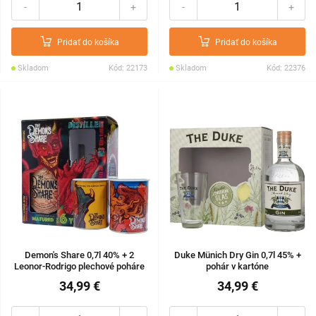
-
+
-
+
Pridať do košíka
Pridať do košíka
Skladom
Kód: 22173
Skladom
Kód: 22376
Demon's Share 0,7l 40% + 2
Duke Münich Dry Gin 0,7l 45% +
Leonor-Rodrigo plechové poháre
pohár v kartóne
v kazete
34,99 €
34,99 €