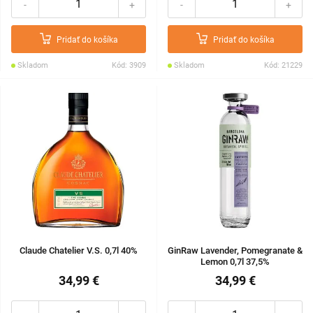
-
+
-
+
Pridať do košíka
Pridať do košíka
Skladom
Kód: 3909
Skladom
Kód: 21229
Claude Chatelier V.S. 0,7l 40%
GinRaw Lavender, Pomegranate &
Lemon 0,7l 37,5%
34,99 €
34,99 €