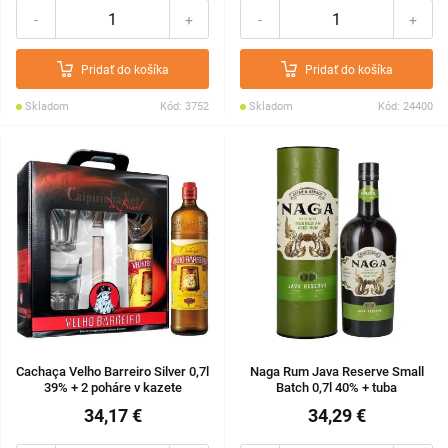
-
+
-
+
Pridať do košíka
Pridať do košíka
Skladom
Kód: 3752
Skladom
Kód: 24400
Cachaça Velho Barreiro Silver 0,7l
Naga Rum Java Reserve Small
39% + 2 poháre v kazete
Batch 0,7l 40% + tuba
34,17 €
34,29 €