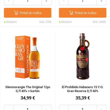
-
+
-
+
Pridať do košíka
Pridať do košíka
Skladom
Kód: 2704
Skladom
Kód: 24981
Glenmorangie The Original 12yo
El Prohibido Habanero 15 Y.O.
0,7l 40% + kartón
Gran Reserva 0,7l 40%
34,99 €
35,39 €
-
+
-
+