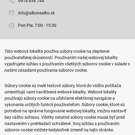
0918 854 744
info@alkonealko.sk
Pon-Pia: 7:00 - 15:30
Predajňa ROKO
Táto webová lokalita používa súbory cookie na zlepšenie
Arm. gen. Svobodu 23/A
používateľskej skúsenosti. Používaním našej webovej lokality
080 01 Prešov
vyjadrujete súhlas s používaním všetkých súborov cookie v súlade s
našimi zásadami používania súborov cookie.
0917 466 578
sekcovpredajna@doroka.sk
Súbory cookie sú malé textové súbory, ktoré do vášho počítača
umiestňujú vami navštívené webové lokality. Webové lokality
Pon-Ned: 9:00 - 20:00
používajú súbory cookie na uľahčenie efektívnej navigácie a
vykonania určitých funkcií používateľom. Súbory cookie, ktoré sú
potrebné na správne fungovanie webovej lokality, možno nastaviť
bez vášho súhlasu. Všetky ostatné súbory cookie musia byť pred
nastavením v prehliadači schválené. Svoj súhlas s používaním
Podmienky nákupu
súborov cookie môžete kedykoľvek zmeniť na tejto stránke.