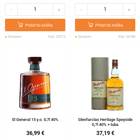
-
+
-
+
Pridať do košíka
Pridať do košíka
Skladom
Kód: 23015
Skladom
Kód: 24188
El General 15 y.o. 0,7l 40%
Glenfarclas Heritage Speyside
0,7l 40% + tuba
36,99 €
37,19 €