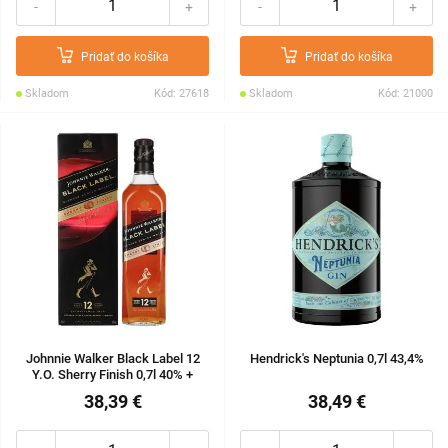
-
+
-
+
Pridať do košíka
Pridať do košíka
Skladom
Kód: 27618
Skladom
Kód: 21000
Johnnie Walker Black Label 12
Hendrick's Neptunia 0,7l 43,4%
Y.O. Sherry Finish 0,7l 40% +
kartón
38,39 €
38,49 €