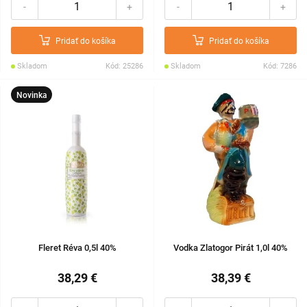
-
+
-
+
Pridať do košíka
Pridať do košíka
Skladom
Kód: 25286
Skladom
Kód: 7286
Novinka
Fleret Réva 0,5l 40%
Vodka Zlatogor Pirát 1,0l 40%
38,29 €
38,39 €