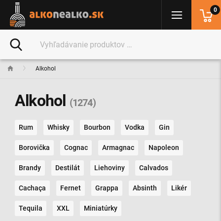
0
Alkohol
Alkohol
(1274)
Rum
Whisky
Bourbon
Vodka
Gin
Borovička
Cognac
Armagnac
Napoleon
Brandy
Destilát
Liehoviny
Calvados
Cachaça
Fernet
Grappa
Absinth
Likér
Tequila
XXL
Miniatúrky