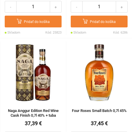
-
+
-
+
Pridať do košíka
Pridať do košíka
Skladom
Kód: 25823
Skladom
Kód: 6286
Naga Anggur Edition Red Wine
Four Roses Small Batch 0,7l 45%
Cask Finish 0,7l 40% + tuba
37,39 €
37,45 €