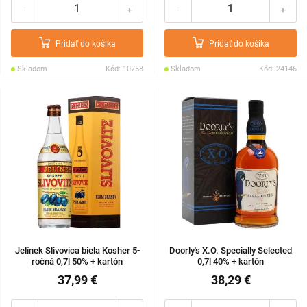
-
+
-
+
Pridať do košíka
Pridať do košíka
Skladom
Kód: 10758
Skladom
Kód: 24146
Jelínek Slivovica biela Kosher 5-
Doorly's X.O. Specially Selected
ročná 0,7l 50% + kartón
0,7l 40% + kartón
37,99 €
38,29 €