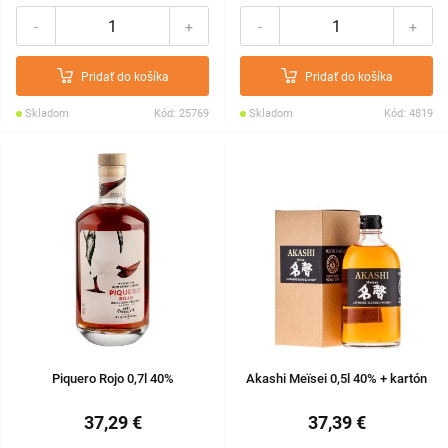
-
+
-
+
Pridať do košíka
Pridať do košíka
Skladom
Kód: 25769
Skladom
Kód: 4819
Piquero Rojo 0,7l 40%
Akashi Meïsei 0,5l 40% + kartón
37,29 €
37,39 €