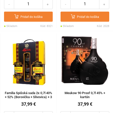
-
+
-
+
Pridať do košíka
Pridať do košíka
Skladom
Kód: 8321
Skladom
Kód: 2028
Familia Spišská sada 2x 0,7l 40%
Meukow 90 Proof 0,7l 45% +
+ 52% (Borovička + Slivovica) + 3
kartón
poháre v kazete
37,99 €
37,99 €