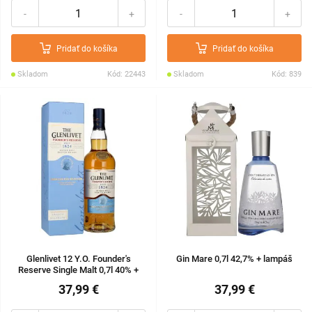
-
+
-
+
Pridať do košíka
Pridať do košíka
Skladom
Kód: 22443
Skladom
Kód: 839
Glenlivet 12 Y.O. Founder's
Gin Mare 0,7l 42,7% + lampáš
Reserve Single Malt 0,7l 40% +
kartón
37,99 €
37,99 €