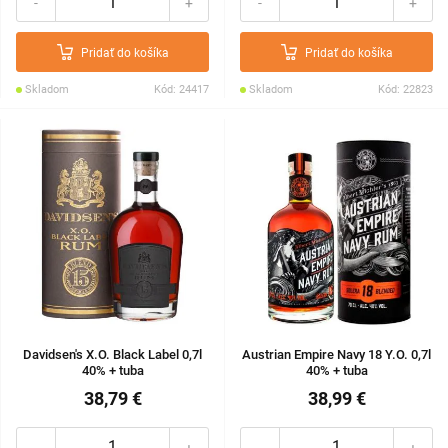
-
+
-
+
Pridať do košíka
Pridať do košíka
Skladom
Kód: 24417
Skladom
Kód: 22823
Davidsen's X.O. Black Label 0,7l
Austrian Empire Navy 18 Y.O. 0,7l
40% + tuba
40% + tuba
38,79 €
38,99 €
-
+
-
+