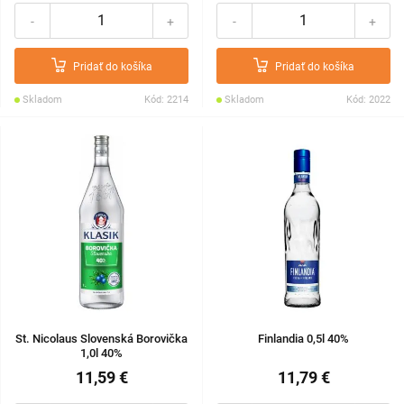
-
+
-
+
Pridať do košíka
Pridať do košíka
Skladom
Kód: 2214
Skladom
Kód: 2022
St. Nicolaus Slovenská Borovička
Finlandia 0,5l 40%
1,0l 40%
11,59 €
11,79 €