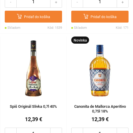
-
+
-
+
Pridať do košíka
Pridať do košíka
Skladom
Kód: 1539
Skladom
Kód: 171
Novinka
Spiš Originál Slivka 0,7l 40%
Canonita de Mallorca Aperitivo
0,75l 18%
12,39 €
12,39 €