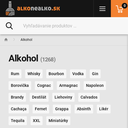
0
Alkohol
Alkohol
(1268)
Rum
Whisky
Bourbon
Vodka
Gin
Borovička
Cognac
Armagnac
Napoleon
Brandy
Destilát
Liehoviny
Calvados
Cachaça
Fernet
Grappa
Absinth
Likér
Tequila
XXL
Miniatúrky