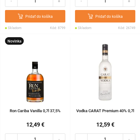
-
+
-
+
Pridať do košíka
Pridať do košíka
Skladom
Kód: 8799
Skladom
Kód: 26749
Novinka
Ron Cariba Vanilla 0,7l 37,5%
Vodka CARAT Premium 40% 0,7l
12,49 €
12,59 €
-
+
-
+