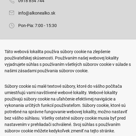
0918 854 744
info@alkonealko.sk
Pon-Pia: 7:00 - 15:30
Predajňa ROKO
Táto webová lokalita používa súbory cookie na zlepšenie
Arm. gen. Svobodu 23/A
používateľskej skúsenosti. Používaním našej webovej lokality
080 01 Prešov
vyjadrujete súhlas s používaním všetkých súborov cookie v súlade s
našimi zásadami používania súborov cookie.
0917 466 578
sekcovpredajna@doroka.sk
Súbory cookie sú malé textové súbory, ktoré do vášho počítača
umiestňujú vami navštívené webové lokality. Webové lokality
Pon-Ned: 9:00 - 20:00
používajú súbory cookie na uľahčenie efektívnej navigácie a
vykonania určitých funkcií používateľom. Súbory cookie, ktoré sú
potrebné na správne fungovanie webovej lokality, možno nastaviť
bez vášho súhlasu. Všetky ostatné súbory cookie musia byť pred
nastavením v prehliadači schválené. Svoj súhlas s používaním
Podmienky nákupu
súborov cookie môžete kedykoľvek zmeniť na tejto stránke.