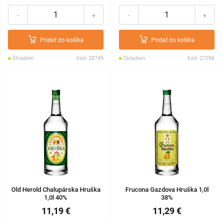
-
+
-
+
Pridať do košíka
Pridať do košíka
Skladom
Kód: 28749
Skladom
Kód: 27396
Old Herold Chalupárska Hruška
Frucona Gazdova Hruška 1,0l
1,0l 40%
38%
11,19 €
11,29 €