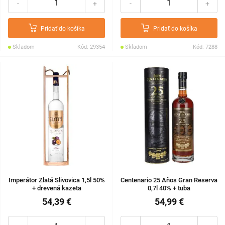
-
+
-
+
Pridať do košíka
Pridať do košíka
Skladom
Kód: 29354
Skladom
Kód: 7288
Imperátor Zlatá Slivovica 1,5l 50%
Centenario 25 Años Gran Reserva
+ drevená kazeta
0,7l 40% + tuba
54,39 €
54,99 €