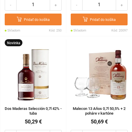
-
+
-
+
Pridať do košíka
Pridať do košíka
Skladom
Kód: 250
Skladom
Kód: 20097
Novinka
Dos Maderas Selección 0,7l 42% -
Malecon 13 Años 0,7l 50,5% + 2
tuba
poháre v kartóne
50,29 €
50,69 €