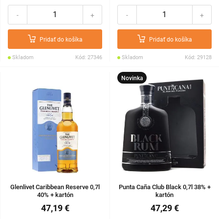
-
+
-
+
Pridať do košíka
Pridať do košíka
Skladom
Kód: 27346
Skladom
Kód: 29128
Novinka
Glenlivet Caribbean Reserve 0,7l
Punta Caña Club Black 0,7l 38% +
40% + kartón
kartón
47,19 €
47,29 €