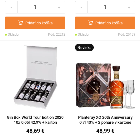
-
+
-
+
Pridať do košíka
Pridať do košíka
Skladom
Kód: 22212
Skladom
Kód: 25189
Novinka
Gin Box World Tour Edition 2020
Planteray XO 20th Anniversary
10x 0,05l 42,9% + kartón
0,7l 40% + 2 poháre v kartóne
48,69 €
48,99 €