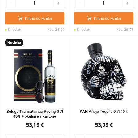
-
+
-
+
Pridať do košíka
Pridať do košíka
Skladom
Kód: 24199
Skladom
Kód: 26176
Novinka
Beluga Transatlantic Racing 0,7l
KAH Añejo Tequila 0,7l 40%
40% + okuliare v kartóne
53,19 €
53,99 €