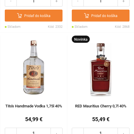
-
+
-
+
Pridať do košíka
Pridať do košíka
Skladom
Kód: 2332
Skladom
Kód: 2868
Novinka
Tito's Handmade Vodka 1,75l 40%
RED Mauritius Cherry 0,7l 40%
54,99 €
55,49 €
-
+
-
+