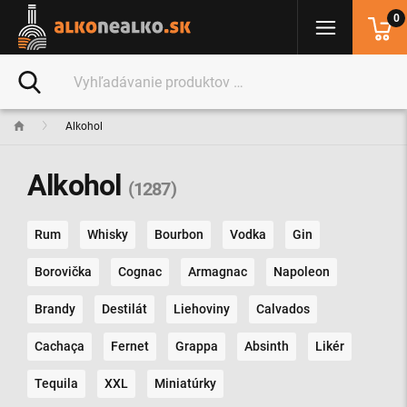
0
Alkohol
Alkohol
(1287)
Rum
Whisky
Bourbon
Vodka
Gin
Borovička
Cognac
Armagnac
Napoleon
Brandy
Destilát
Liehoviny
Calvados
Cachaça
Fernet
Grappa
Absinth
Likér
Tequila
XXL
Miniatúrky