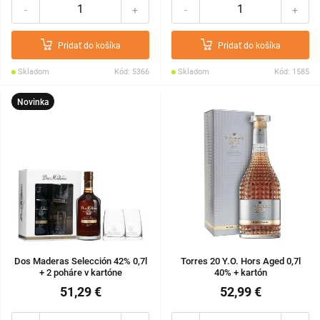
-
+
-
+
Pridať do košíka
Pridať do košíka
Skladom
Kód: 5366
Skladom
Kód: 1585
Novinka
Dos Maderas Selección 42% 0,7l
Torres 20 Y.O. Hors Aged 0,7l
+ 2 poháre v kartóne
40% + kartón
51,29 €
52,99 €