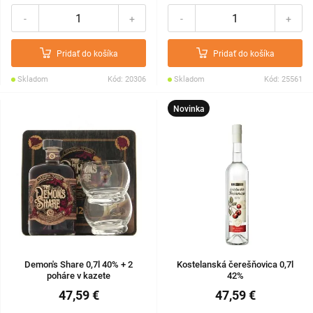
-
+
-
+
Pridať do košíka
Pridať do košíka
Skladom
Kód: 20306
Skladom
Kód: 25561
Novinka
Demon's Share 0,7l 40% + 2
Kostelanská čerešňovica 0,7l
poháre v kazete
42%
47,59 €
47,59 €