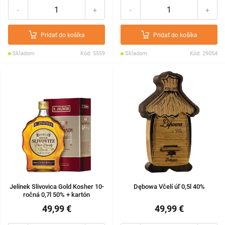
-
+
-
+
Pridať do košíka
Pridať do košíka
Skladom
Kód: 5559
Skladom
Kód: 29054
Jelínek Slivovica Gold Kosher 10-
Dębowa Včelí úľ 0,5l 40%
ročná 0,7l 50% + kartón
49,99 €
49,99 €