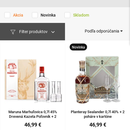
Akcia
Novinka
Skladom
Podľa odporúčania
Filter produktov
Novinka
Maruna Marhuľovica 0,7l 45%
Planteray Sealander 0,7l 40% + 2
Drevená Kazeta Poľovník + 2
poháre v kartóne
poháre
46,99 €
46,99 €