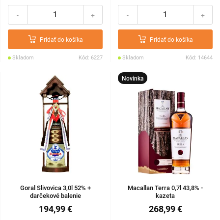
-
+
-
+
Pridať do košíka
Pridať do košíka
Skladom
Kód: 6227
Skladom
Kód: 14644
Novinka
Goral Slivovica 3,0l 52% +
Macallan Terra 0,7l 43,8% -
darčekové balenie
kazeta
194,99 €
268,99 €