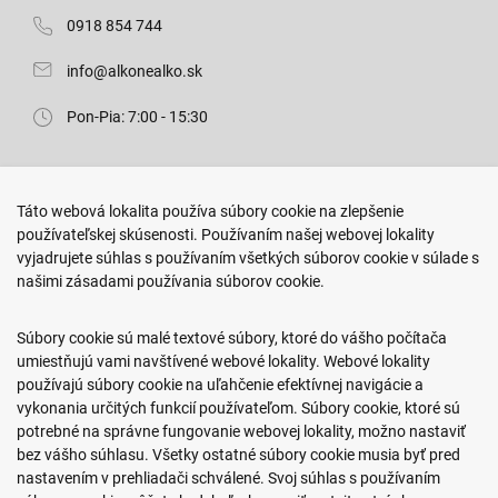
0918 854 744
info@alkonealko.sk
Pon-Pia: 7:00 - 15:30
Predajňa ROKO
Táto webová lokalita používa súbory cookie na zlepšenie
Arm. gen. Svobodu 23/A
používateľskej skúsenosti. Používaním našej webovej lokality
080 01 Prešov
vyjadrujete súhlas s používaním všetkých súborov cookie v súlade s
našimi zásadami používania súborov cookie.
0917 466 578
sekcovpredajna@doroka.sk
Súbory cookie sú malé textové súbory, ktoré do vášho počítača
umiestňujú vami navštívené webové lokality. Webové lokality
Pon-Ned: 9:00 - 20:00
používajú súbory cookie na uľahčenie efektívnej navigácie a
vykonania určitých funkcií používateľom. Súbory cookie, ktoré sú
potrebné na správne fungovanie webovej lokality, možno nastaviť
bez vášho súhlasu. Všetky ostatné súbory cookie musia byť pred
nastavením v prehliadači schválené. Svoj súhlas s používaním
Podmienky nákupu