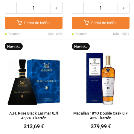
-
+
-
+
Pridať do košíka
Pridať do košíka
Skladom
Kód: 1238
Skladom
Kód: 29577
Novinka
Novinka
A.H. Riise Black Larimar 0,7l
Macallan 18YO Double Cask 0,7l
45,2% + kartón
43% - kartón
313,69 €
379,99 €