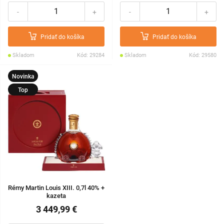
-
+
-
+
Pridať do košíka
Pridať do košíka
Skladom
Kód: 29284
Skladom
Kód: 29580
Novinka
Top
Rémy Martin Louis XIII. 0,7l 40% +
kazeta
3 449,99 €