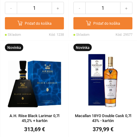
-
+
-
+
Pridať do košíka
Pridať do košíka
Skladom
Kód: 1238
Skladom
Kód: 29577
Novinka
Novinka
A.H. Riise Black Larimar 0,7l
Macallan 18YO Double Cask 0,7l
45,2% + kartón
43% - kartón
313,69 €
379,99 €