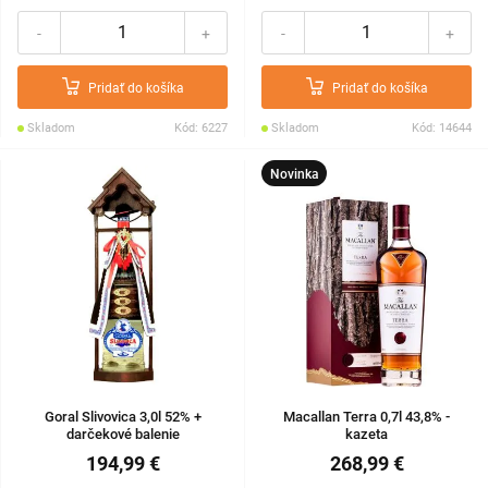
-
+
-
+
Pridať do košíka
Pridať do košíka
Skladom
Kód: 6227
Skladom
Kód: 14644
Novinka
Goral Slivovica 3,0l 52% +
Macallan Terra 0,7l 43,8% -
darčekové balenie
kazeta
194,99 €
268,99 €