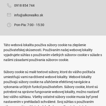
0918 854 744
info@alkonealko.sk
Pon-Pia: 7:00 - 15:30
Predajňa ROKO
Táto webová lokalita používa súbory cookie na zlepšenie
Arm. gen. Svobodu 23/A
používateľskej skúsenosti. Používaním našej webovej lokality
080 01 Prešov
vyjadrujete súhlas s používaním všetkých súborov cookie v súlade s
našimi zásadami používania súborov cookie.
0917 466 578
sekcovpredajna@doroka.sk
Súbory cookie sú malé textové súbory, ktoré do vášho počítača
umiestňujú vami navštívené webové lokality. Webové lokality
Pon-Ned: 9:00 - 20:00
používajú súbory cookie na uľahčenie efektívnej navigácie a
vykonania určitých funkcií používateľom. Súbory cookie, ktoré sú
potrebné na správne fungovanie webovej lokality, možno nastaviť
bez vášho súhlasu. Všetky ostatné súbory cookie musia byť pred
nastavením v prehliadači schválené. Svoj súhlas s používaním
Podmienky nákupu