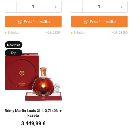
-
+
-
+
Pridať do košíka
Pridať do košíka
Skladom
Kód: 29284
Skladom
Kód: 29580
Novinka
Top
Rémy Martin Louis XIII. 0,7l 40% +
kazeta
3 449,99 €